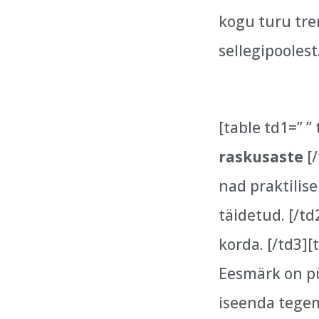
kogu turu tre
sellegipooles
[table td1=” ”
raskusaste
[/
nad praktilis
täidetud. [/td
korda. [/td3][
Eesmärk on püh
iseenda tegem