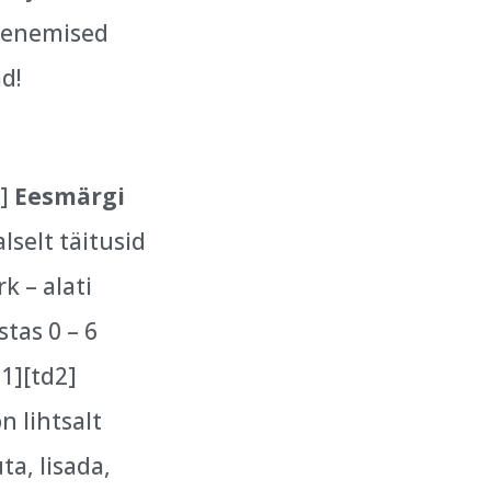
ähenemised
d!
1]
Eesmärgi
lselt täitusid
k – alati
stas 0 – 6
d1][td2]
n lihtsalt
a, lisada,