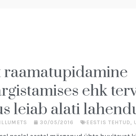
t raamatupidamine
rgistamises ehk ter
s leiab alati lahend
ILLUMETS
30/05/2016
EESTIS TEHTUD
,