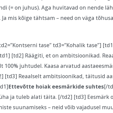
ndi (= on juhus). Aga huvitavad on nende l
t. Ja mis kõige tähtsam – need on väga tõhusa
 td2=”Kontserni tase” td3=”Kohalik tase”] [td
td1] [td2] Räägiti, et on ambitsioonikad. Reaa
elt 100% juhtudel. Kaasa arvatud aastaeesmär
2] [td3] Reaalselt ambitsioonikad, täitusid aa
td1]
Ettevõtte hoiak eesmärkide suhtes
[/t
a ja tuleb alati täita. [/td2] [td3] Eesmärk o
iste suunamiseks – neid võib vajadusel muut