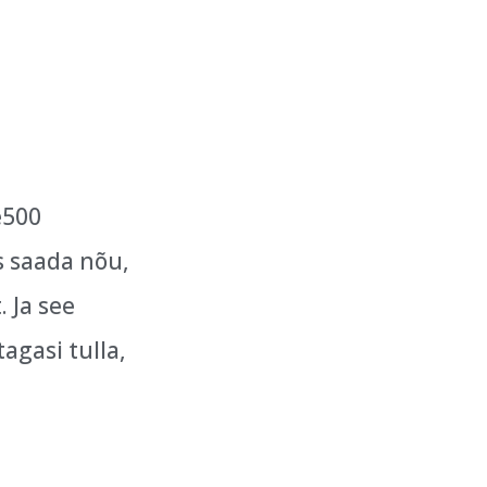
e500
s saada nõu,
 Ja see
tagasi tulla,