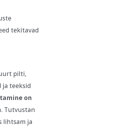
uste
eed tekitavad
urt pilti,
 ja teeksid
tamine on
a. Tutvustan
 lihtsam ja