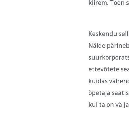
kiirem. Toon 
Keskendu sell
Näide pärineb
suurkorporats
ettevõtete se
kuidas vähend
õpetaja saatis
kui ta on väl