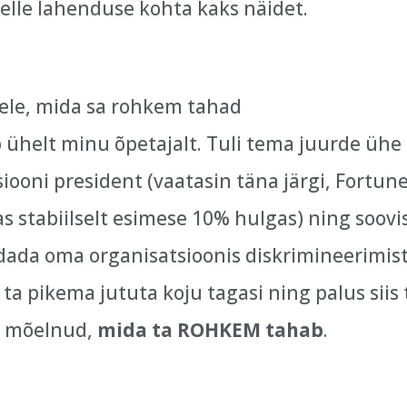
selle lahenduse kohta kaks näidet.
ele, mida sa rohkem tahad
 ühelt minu õpetajalt. Tuli tema juurde ühe
iooni president (vaatasin täna järgi, Fortun
as stabiilselt esimese 10% hulgas) ning soovi
ada oma organisatsioonis diskrimineerimist.
 ta pikema jututa koju tagasi ning palus siis 
ja mõelnud,
mida ta ROHKEM tahab
.