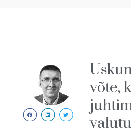
Uskuma
võte,
juhtim
valut