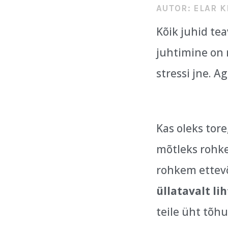
AUTOR:
ELAR K
Kõik juhid te
juhtimine on 
stressi jne. A
Kas oleks tore
mõtleks rohke
rohkem ettevõ
üllatavalt li
teile üht tõh