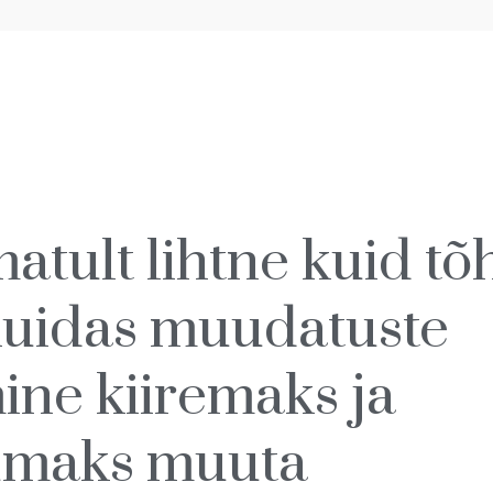
tult lihtne kuid tõ
 kuidas muudatuste
ine kiiremaks ja
umaks muuta