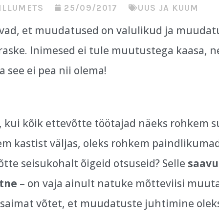
ILLUMETS
25/09/2017
UUS JA KUUM
avad, et muudatused on valulikud ja muudat
raske. Inimesed ei tule muutustega kaasa, n
ga see ei pea nii olema!
, kui kõik ettevõtte töötajad näeks rohkem su
m kastist väljas, oleks rohkem paindlikumad
tte seisukohalt õigeid otsuseid? Selle
saavu
htne
– on vaja ainult natuke mõtteviisi muut
usaimat võtet, et muudatuste juhtimine oleks