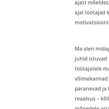
ajast mõeldes
ajal töötajad
motivatsiooni
Ma olen midag
Juhid istuvad
töötajatele m
võimekaimad 
paranevad ja k
reaalsus – kõ
mõnedele asja