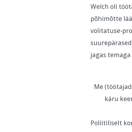
Welch oli tööt
põhimõtte lää
volitatuse-pr
suurepärased 
jagas temaga 
Me (töötajad
käru keer
Poliitiliselt