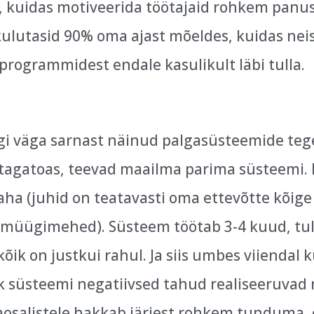
, kuidas motiveerida töötajaid rohkem panu
 kulutasid 90% oma ajast mõeldes, kuidas nei
programmidest endale kasulikult läbi tulla.
i väga sarnast näinud palgasüsteemide teg
 tagatoas, teevad maailma parima süsteemi.
aha (juhid on teatavasti oma ettevõtte kõige
müügimehed). Süsteem töötab 3-4 kuud, t
õik on justkui rahul. Ja siis umbes viiendal
ik süsteemi negatiivsed tahud realiseeruvad
osalistele hakkab järjest rohkem tunduma, e