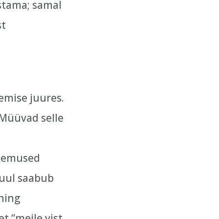
stama; samal
st
emise juures.
 Müüvad selle
ulemused
 kuul saabub
 ning
t “meile vist