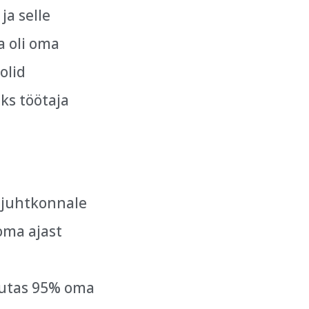
ja selle
a oli oma
olid
ks töötaja
 juhtkonnale
 oma ajast
ulutas 95% oma