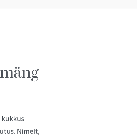
k mäng
t kukkus
utus. Nimelt,