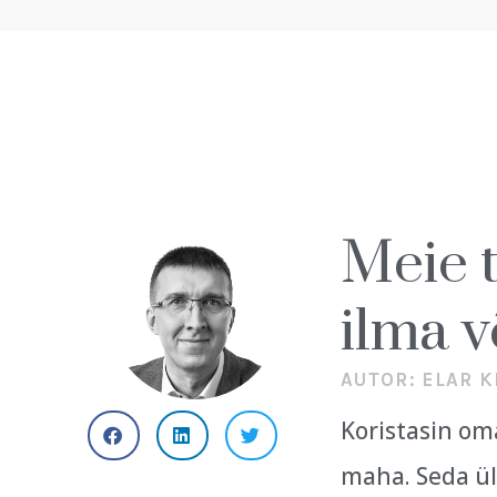
Meie t
ilma v
AUTOR:
ELAR K
Koristasin om
maha. Seda ül