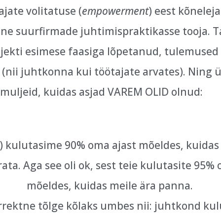
ajate volitatuse (
empowerment
) eest kõneleja 
ne suurfirmade juhtimispraktikasse tooja. T
ojekti esimese faasiga lõpetanud, tulemused 
(nii juhtkonna kui töötajate arvates). Ning ü
muljeid, kuidas asjad VAREM OLID olnud:
) kulutasime 90% oma ajast mõeldes, kuidas
ata. Aga see oli ok, sest teie kulutasite 95%
mõeldes, kuidas meile ära panna.
 korrektne tõlge kõlaks umbes nii: juhtkond k