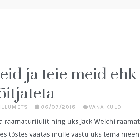
eid ja teie meid eh
õitjateta
ILLUMETS
06/07/2016
VANA KULD
a raamaturiiulit ning üks Jack Welchi raama
es tõstes vaatas mulle vastu üks tema meen