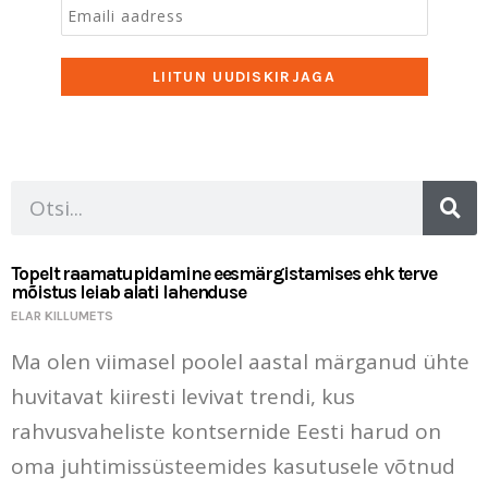
Search
Topelt raamatupidamine eesmärgistamises ehk terve
mõistus leiab alati lahenduse
ELAR KILLUMETS
Ma olen viimasel poolel aastal märganud ühte
huvitavat kiiresti levivat trendi, kus
rahvusvaheliste kontsernide Eesti harud on
oma juhtimissüsteemides kasutusele võtnud