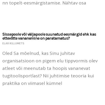
nn topelt-eesmärgistamise. Nähtav osa
Sissepoole või väljapoole suunatud eesmärgid ehk kas
ettevõtte vananemine on paratamatus?
ELAR KILLUMETS
Oled Sa mõelnud, kas Sinu juhitav
organisatsioon on pigem elu tippvormis olev
atleet või meenutab ta hoopis vananevat
tugitoolisportlast? Nii juhtimise teooria kui
praktika on viimasel kümnel