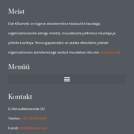
Meist
Elar Killumets on tugeva akadeemilise teadustöö taustaga
organisatsioonide arengu mentor, muudatuste juhtimise nõustaja ja
juhtide koolitaja. Tema igapäevatöö on aidata ettevõtete juhtidel
organisatsiooni arendamisega seotud muudatusi ellu viia.
Loe lähemalt
Menüü
Kontakt
EJ Konsultatsioonide OÜ
Telefon:
+372 5698 5840
E-post:
info@killumets.ee