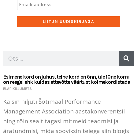
Search
Esimene kord on juhus, teine kord on õnn, üle 10ne korra
on reegel ehk kuidas ettevõtte väärtust kolmekordistada
ELAR KILLUMETS
Käisin hiljuti Šotimaal Performance
Management Association aastakonverentsil
ning tõin sealt tagasi mitmeid teadmisi ja
äratundmisi, mida sooviksin teiega siin blogis