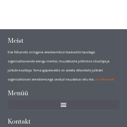
Meist
Elar Killumets on tugeva akadeemilise teadustöö taustaga
organisatsioonide arengu mentor, muudatuste juhtimise nõustaja ja
juhtide koolitaja. Tema igapäevatöö on aidata ettevõtete juhtidel
organisatsiooni arendamisega seotud muudatusi ellu viia.
Loe lähemalt
Menüü
Kontakt