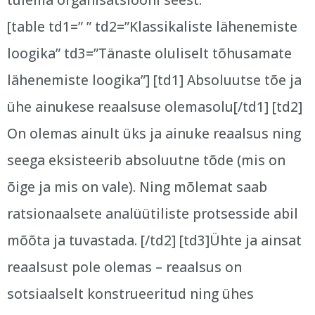
tulema organisatsiooni seest.
[table td1=” ” td2=”Klassikaliste lähenemiste
loogika” td3=”Tänaste oluliselt tõhusamate
lähenemiste loogika”] [td1] Absoluutse tõe ja
ühe ainukese reaalsuse olemasolu[/td1] [td2]
On olemas ainult üks ja ainuke reaalsus ning
seega eksisteerib absoluutne tõde (mis on
õige ja mis on vale). Ning mõlemat saab
ratsionaalsete analüütiliste protsesside abil
mõõta ja tuvastada. [/td2] [td3]Ühte ja ainsat
reaalsust pole olemas – reaalsus on
sotsiaalselt konstrueeritud ning ühes