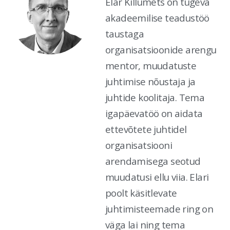
Elar Killumets on tugeva
akadeemilise teadustöö
taustaga
organisatsioonide arengu
mentor, muudatuste
juhtimise nõustaja ja
juhtide koolitaja. Tema
igapäevatöö on aidata
ettevõtete juhtidel
organisatsiooni
arendamisega seotud
muudatusi ellu viia. Elari
poolt käsitlevate
juhtimisteemade ring on
väga lai ning tema