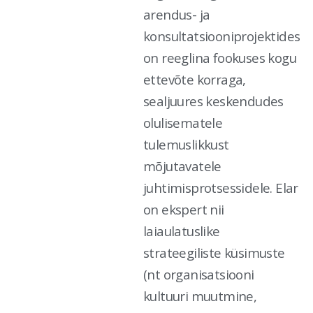
arendus- ja
konsultatsiooniprojektides
on reeglina fookuses kogu
ettevõte korraga,
sealjuures keskendudes
olulisematele
tulemuslikkust
mõjutavatele
juhtimisprotsessidele. Elar
on ekspert nii
laiaulatuslike
strateegiliste küsimuste
(nt organisatsiooni
kultuuri muutmine,