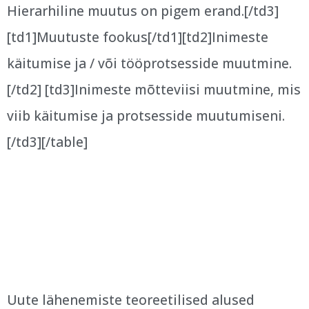
Hierarhiline muutus on pigem erand.[/td3]
[td1]Muutuste fookus[/td1][td2]Inimeste
käitumise ja / või tööprotsesside muutmine.
[/td2] [td3]Inimeste mõtteviisi muutmine, mis
viib käitumise ja protsesside muutumiseni.
[/td3][/table]
Uute lähenemiste teoreetilised alused