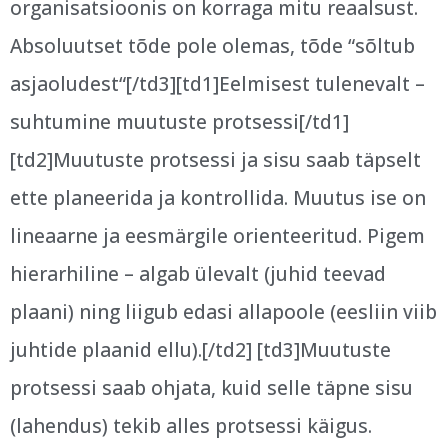
organisatsioonis on korraga mitu reaalsust.
Absoluutset tõde pole olemas, tõde “sõltub
asjaoludest“[/td3][td1]Eelmisest tulenevalt –
suhtumine muutuste protsessi[/td1]
[td2]Muutuste protsessi ja sisu saab täpselt
ette planeerida ja kontrollida. Muutus ise on
lineaarne ja eesmärgile orienteeritud. Pigem
hierarhiline – algab ülevalt (juhid teevad
plaani) ning liigub edasi allapoole (eesliin viib
juhtide plaanid ellu).[/td2] [td3]Muutuste
protsessi saab ohjata, kuid selle täpne sisu
(lahendus) tekib alles protsessi käigus.