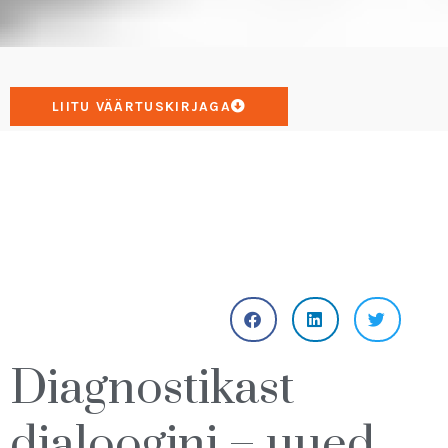
LIITU VÄÄRTUSKIRJAGA
Diagnostikast
dialoogini – uued