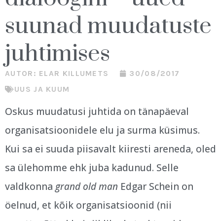
suunad muudatuste
juhtimises
AUTOR:
ELAR KILLUMETS
30/08/2017
UUS JA KUUM
Oskus muudatusi juhtida on tänapäeval
organisatsioonidele elu ja surma küsimus.
Kui sa ei suuda piisavalt kiiresti areneda, oled
sa ülehomme ehk juba kadunud. Selle
valdkonna
grand old man
Edgar Schein on
öelnud, et kõik organisatsioonid (nii